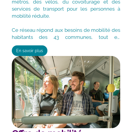
métros, des vélos, du covoiturage et des
services de transport pour les personnes à
mobilité réduite.
Ce réseau répond
aux besoins de mobilité des
habitants
des 43 communes, tout en
contribuant à la création d'une métropole
durable et accessible à tous.
En savoir plus