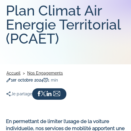
Délégation du service public
Nos engagements
Expérience voyageurs
Plan Climat Air
NOS FORMATIONS
Politique mobilité transport
Le cercle entreprise pour le climat
Innovation
Conduite
Plan Climat Air Energie Territorial
Energie Territorial
Maintenance
(PCAET)
L'EXPÉRIENCE KEOLIS RENNES MÉTROPOLE
Parcours d'intégration
Mobilité interne
Bien-être au travail
Nos offres d'emplois
Accueil
Nos Engagements
Date de publication
Temps de lecture
1er octobre 2024
1 min
Je partage
En permettant de limiter l’usage de la voiture
individuelle, nos services de mobilité apportent une