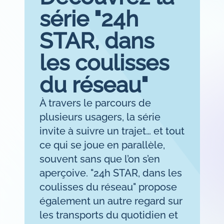
Délégation du service public
Nos engagements
Expérience voyageurs
série "24h
NOS FORMATIONS
Politique mobilité transport
Le cercle entreprise pour le climat
Innovation
Conduite
Plan Climat Air Energie Territorial
STAR, dans
Maintenance
les coulisses
L'EXPÉRIENCE KEOLIS RENNES MÉTROPOLE
du réseau"
Parcours d'intégration
Mobilité interne
À travers le parcours de
Bien-être au travail
plusieurs usagers, la série
Nos offres d'emplois
invite à suivre un trajet… et tout
ce qui se joue en parallèle,
souvent sans que l’on s’en
aperçoive. "24h STAR, dans les
coulisses du réseau" propose
également un autre regard sur
les transports du quotidien et