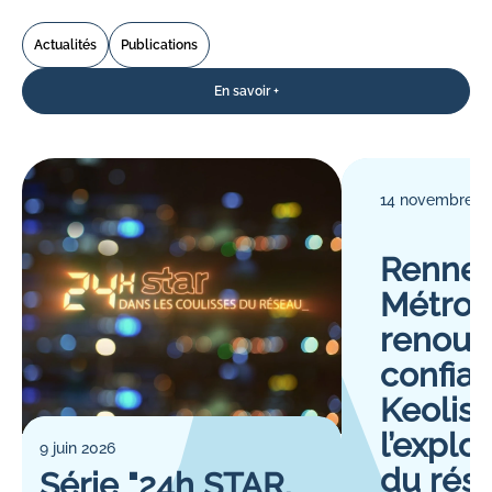
Actualités
Publications
En savoir +
14 novembre 2
Renne
Métrop
renouv
confia
Keolis 
l’exploi
9 juin 2026
du rés
Série "24h STAR,