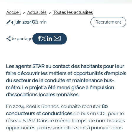
Accueil
Actualités
Toutes les actualités
Date de publication
Temps de lecture
4 juin 2024
2 min
Recrutement
Je partage
Les agents STAR au contact des habitants pour leur
faire découvrir les métiers et opportunités d’emplois
du secteur de la conduite et maintenance bus-
métro. Le projet a été mené grâce à l’impulsion
d’associations locales rennaises.
En 2024, Keolis Rennes, souhaite recruter
80
conducteurs
et conductrices
de bus en CDI, pour le
réseau STAR. Dans le même temps, de nombreuses
opportunités professionnelles sont à pourvoir dans